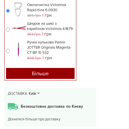
Овочечистка Victorinox
Rapid біла 6.0930
1
грн
385 Грн.
Шнурок на шию з
карабіном Victorinox 4.1879
1
грн
363 Грн.
Ручка кулькова Parker
JOTTER Originals Magenta
CT BP 15 532
1
грн
808 Грн.
Більше
ДОСТАВКА
Київ
Безкоштовна доставка по Києву
Дізнатися більше про доставку