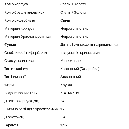
Колір корпуса
Сталь + Золото
Колір браслета/ремінця
Сталь + Золото
Колір циферблата
Синій
Матеріал корпуса
Неіржавна сталь
Матеріал браслета/ремінця
Неіржавна сталь
Функції
Дата, Люмінесцентні стрілки/мітки
Особливості циферблата
Інкрустація кристалами
Скло у годинника
Мінеральне
Тип механізму
Кварцовий (Батарейка)
Тип індикації
Аналоговий
Форма
Кругла
Водонепроникність
5 ATM/50м
Діаметр корпуса (мм)
34
Ширина ремінця / браслета (мм)
16
Діаметр (см)
3.4
Гарантія
1 рік