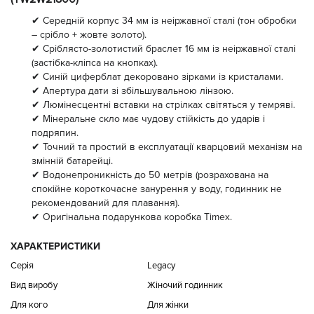
✔ Середній корпус 34 мм із неіржавної сталі (тон обробки
– срібло + жовте золото).
✔ Сріблясто-золотистий браслет 16 мм із неіржавної сталі
(застібка-кліпса на кнопках).
✔ Синій циферблат декоровано зірками із кристалами.
✔ Апертура дати зі збільшувальною лінзою.
✔ Люмінесцентні вставки на стрілках світяться у темряві.
✔ Мінеральне скло має чудову стійкість до ударів і
подряпин.
✔ Точний та простий в експлуатації кварцовий механізм на
змінній батарейці.
✔ Водонепроникність до 50 метрів (розрахована на
спокійне короткочасне занурення у воду, годинник не
рекомендований для плавання).
✔ Оригінальна подарункова коробка Timex.
ХАРАКТЕРИСТИКИ
Серія
Legacy
Вид виробу
Жіночий годинник
Для кого
Для жінки