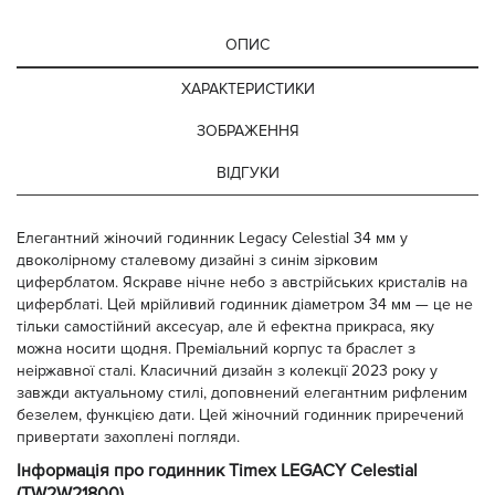
ОПИС
ХАРАКТЕРИСТИКИ
ЗОБРАЖЕННЯ
ВІДГУКИ
Елегантний жіночий годинник Legacy Celestial 34 мм у
двоколірному сталевому дизайні з синім зірковим
циферблатом. Яскраве нічне небо з австрійських кристалів на
циферблаті. Цей мрійливий годинник діаметром 34 мм — це не
тільки самостійний аксесуар, але й ефектна прикраса, яку
можна носити щодня. Преміальний корпус та браслет з
неіржавної сталі. Класичний дизайн з колекції 2023 року у
завжди актуальному стилі, доповнений елегантним рифленим
безелем, функцією дати. Цей жіночний годинник приречений
привертати захоплені погляди.
Інформація про годинник Timex LEGACY Celestial
(TW2W21800)