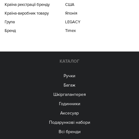
Країна реєстрації бренду
США
Країна-виробник товару
Японія
Група
LEGACY
Бренд
Timex
КАТАЛОГ
Ручки
Багаж
Шкіргалантерея
Годинники
Аксесуар
Подарункові набори
Всі бренди