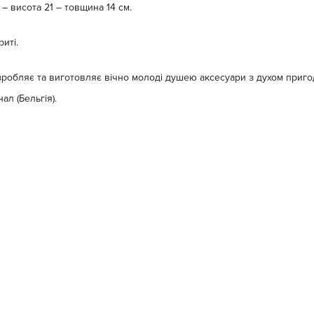
– висота 21 – товщина 14 см.
риті.
озробляє та виготовляє вічно молоді душею аксесуари з духом приго
ал (Бельгія).