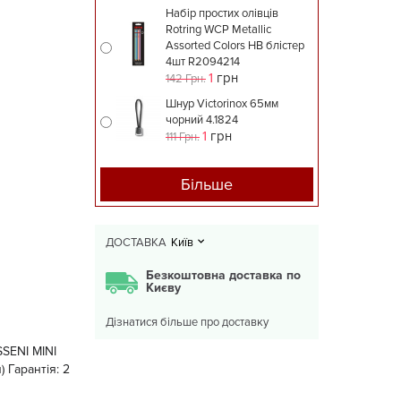
Набір простих олівців
Rotring WCP Metallic
Assorted Colors HB блістер
4шт R2094214
1
грн
142 Грн.
Шнур Victorinox 65мм
чорний 4.1824
1
грн
111 Грн.
Більше
ДОСТАВКА
Київ
Безкоштовна доставка по
Києву
Дізнатися більше про доставку
SSENI MINI
) Гарантія: 2