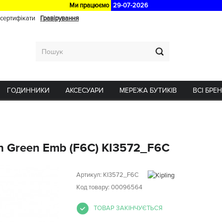
Ми працюємо
29-07-2026
 сертифікати
Гравірування
ГОДИННИКИ
АКСЕСУАРИ
МЕРЕЖА БУТИКІВ
ВСІ БРЕ
gn Green Emb (F6C) KI3572_F6C
Артикул:
KI3572_F6C
Код товару: 00096564
ТОВАР ЗАКІНЧУЄТЬСЯ