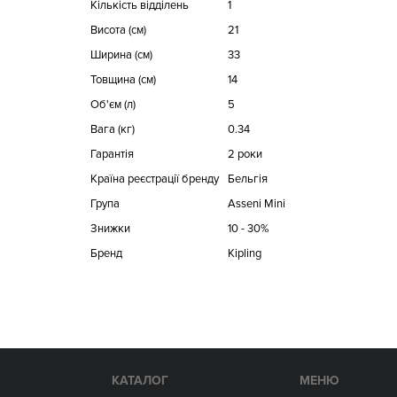
Кількість відділень
1
Висота (см)
21
Ширина (см)
33
Товщина (см)
14
Об'єм (л)
5
Вага (кг)
0.34
Гарантія
2 роки
Країна реєстрації бренду
Бельгія
Група
Asseni Mini
Знижки
10 - 30%
Бренд
Kipling
КАТАЛОГ
МЕНЮ