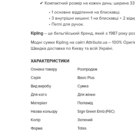
✔ Компактний розмір на кожен день: ширина 33 
• 1 основне відділення на блискавці.
• 3 внутрішні кишені: 1 на блискавці + 2 відк
• Петлі для ручок.
Kipling
– це бельгійський бренд, який з 1987 року р
Модні сумки Kipling на сайті Attribute.ua – 100% Оригін
Швидка доставка по Києву та всій Україні.
ХАРАКТЕРИСТИКИ
Ознака товару
Розпродаж
Серія
Basic Plus
Вид виробу
Сумка
Для кого
Для жінки
Матеріал
Поліамід
Назва кольору
Sign Green Emb (F6C)
Колір
Зелений
Форма
Totes