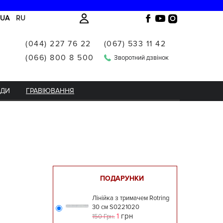
UA
RU
(044) 227 76 22
(067) 533 11 42
(066) 800 8 500
Зворотний дзвінок
НДИ
ГРАВІЮВАННЯ
ПОДАРУНКИ
Лінійка з тримачем Rotring
30 см S0221020
1
грн
150 Грн.