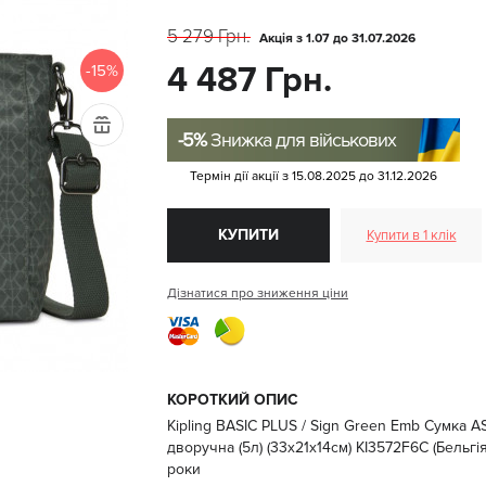
5 279 Грн.
Акція з 1.07 до 31.07.2026
4 487 Грн.
-15%
-5%
Знижка для військових
Термін дії акції з
15.08.2025
до
31.12.2026
КУПИТИ
Купити в 1 клік
Дізнатися про зниження ціни
КОРОТКИЙ ОПИС
Kipling BASIC PLUS / Sign Green Emb Сумка A
дворучна (5л) (33x21x14см) KI3572F6C (Бельгія
роки