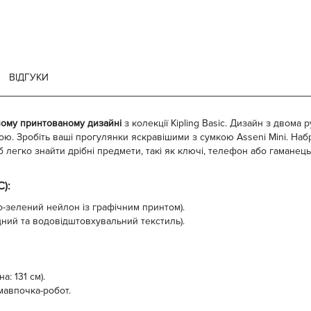
ВІДГУКИ
ному принтованому дизайні
з колекції Kipling Basic. Дизайн з двома 
рою. Зробіть ваші прогулянки яскравішими з сумкою Asseni Mini. На
легко знайти дрібні предмети, такі як ключі, телефон або гаманец
):
о-зелений нейлон із графічним принтом).
іцний та водовідштовхувальний текстиль).
: 131 см).
 мавпочка-робот.