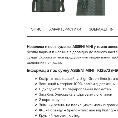
ОПИС
ХАРАКТЕРИСТИКИ
ЗОБРАЖЕННЯ
Невелика жіноча сумочка ASSENI MINI у темно-зеле
безліч варіантів носіння відповідно до вашого наст
сумці? Скористайтеся продуманими кишеньками, щоб 
щоденних пригодах.
Інформація про сумку ASSENI MINI - KI3572 (F6C
✔ Колір та назва дизайну: Sign Green Emb (темн
✔ Зовнішній матеріал: 100% поліамід (легкий, м
✔ Підкладка: 100% перероблений поліестер.
✔ Застібка: блискавка з фірмовим логотипом.
✔ 2 короткі ручки.
✔ Знімний ремінь на плече (максимальна довжина
✔ Фішка бренду – брелок-талісман від Kipling –
✔ Круглий логотип Kipling.