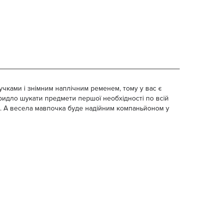
ручками і знімним наплічним ременем, тому у вас є
бридло шукати предмети першої необхідності по всій
ь. А весела мавпочка буде надійним компаньйоном у