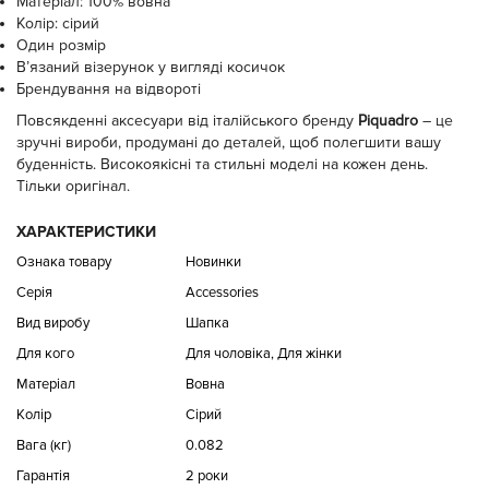
Матеріал: 100% вовна
Колір: сірий
Один розмір
В’язаний візерунок у вигляді косичок
Брендування на відвороті
Повсякденні аксесуари від італійського бренду
Piquadro
– це
зручні вироби, продумані до деталей, щоб полегшити вашу
буденність. Високоякісні та стильні моделі на кожен день.
Тільки оригінал.
ХАРАКТЕРИСТИКИ
Ознака товару
Новинки
Серія
Accessories
Вид виробу
Шапка
Для кого
Для чоловіка, Для жінки
Матеріал
Вовна
Колір
Сірий
Вага (кг)
0.082
Гарантія
2 роки