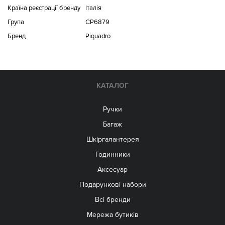
Країна реєстрації бренду
Італія
Група
CP6879
Бренд
Piquadro
КАТАЛОГ
Ручки
Багаж
Шкіргалантерея
Годинники
Аксесуар
Подарункові набори
Всі бренди
Мережа бутиків