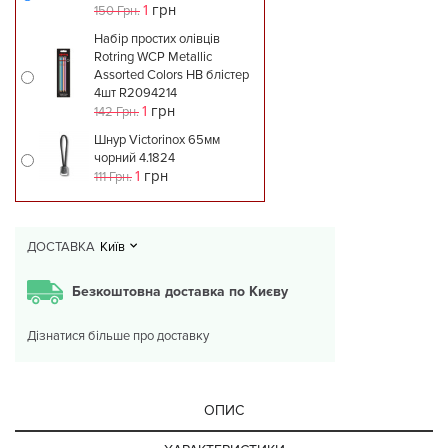
1
грн
150 Грн.
Набір простих олівців
Rotring WCP Metallic
Assorted Colors HB блістер
4шт R2094214
1
грн
142 Грн.
Шнур Victorinox 65мм
чорний 4.1824
1
грн
111 Грн.
ДОСТАВКА
Київ
Безкоштовна доставка по Києву
Дізнатися більше про доставку
ОПИС