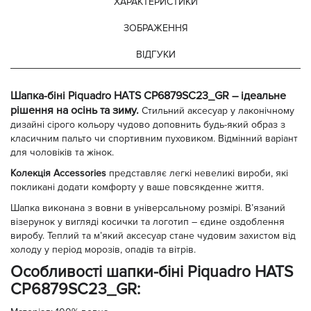
ХАРАКТЕРИСТИКИ
ЗОБРАЖЕННЯ
ВІДГУКИ
Шапка-біні Piquadro HATS CP6879SC23_GR – ідеальне
рішення на осінь та зиму.
Стильний аксесуар у лаконічному
дизайні сірого кольору чудово доповнить будь-який образ з
класичним пальто чи спортивним пуховиком. Відмінний варіант
для чоловіків та жінок.
Колекція Accessories
представляє легкі невеликі вироби, які
покликані додати комфорту у ваше повсякденне життя.
Шапка виконана з вовни в універсальному розмірі. В’язаний
візерунок у вигляді косички та логотип – єдине оздоблення
виробу. Теплий та м’який аксесуар стане чудовим захистом від
холоду у період морозів, опадів та вітрів.
Особливості шапки-біні Piquadro HATS
CP6879SC23_GR: