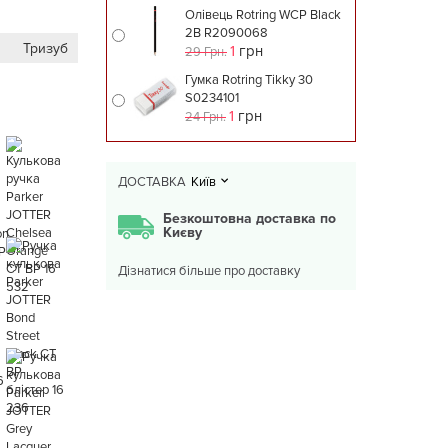
Олівець Rotring WCP Black
2B R2090068
Тризуб
1
грн
29 Грн.
Гумка Rotring Tikky 30
S0234101
1
грн
24 Грн.
ДОСТАВКА
Київ
Безкоштовна доставка по
Києву
Дізнатися більше про доставку