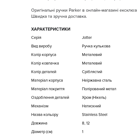
Оригінальні ручки Parker в онлайн-магазині ексклюзи
Швидка та зручна доставка.
ХАРАКТЕРИСТИКИ
Серія
Jotter
Вид виробу
Ручка кулькова
Колір корпуса
Металевий
Колір ковпачка
Металевий
Колір деталей
Сріблястий
Матеріал корпуса
Неіржавна сталь
Матеріал покриття
Полірований метал
Оздоблення деталей
Хром (Нікель)
Механізм
Натискний
Назва кольору
Stainless Steel
Довжина
8, 12
Діаметр (см)
1