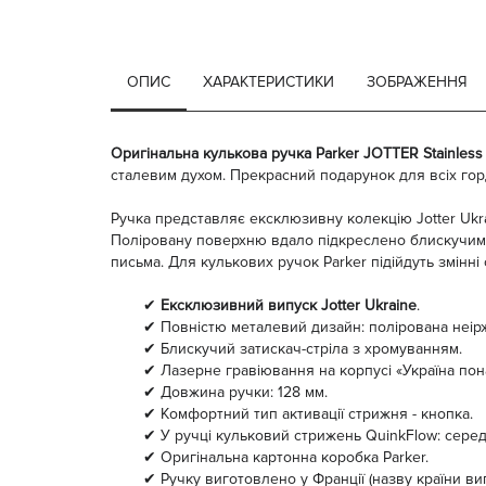
ОПИС
ХАРАКТЕРИСТИКИ
ЗОБРАЖЕННЯ
Оригінальна кулькова ручка Parker JOTTER Stainless 
сталевим духом. Прекрасний подарунок для всіх гор
Ручка представляє ексклюзивну колекцію Jotter Ukrai
Поліровану поверхню вдало підкреслено блискучим х
письма. Для кулькових ручок Parker підійдуть змінні с
✔
Ексклюзивний випуск Jotter Ukraine
.
✔ Повністю металевий дизайн: полірована неірж
✔ Блискучий затискач-стріла з хромуванням.
✔ Лазерне гравіювання на корпусі «Україна пон
✔ Довжина ручки: 128 мм.
✔ Комфортний тип активації стрижня - кнопка.
✔ У ручці кульковий стрижень QuinkFlow: середня
✔ Оригінальна картонна коробка Parker.
✔ Ручку виготовлено у Франції (назву країни ви