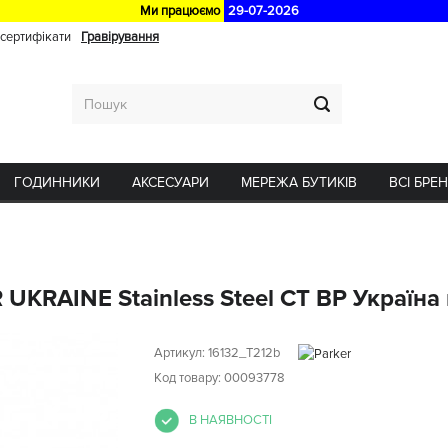
Ми працюємо
29-07-2026
 сертифікати
Гравірування
ГОДИННИКИ
АКСЕСУАРИ
МЕРЕЖА БУТИКІВ
ВСІ БРЕ
 UKRAINE Stainless Steel CT BP Україна
Артикул:
16132_T212b
Код товару: 00093778
В НАЯВНОСТІ