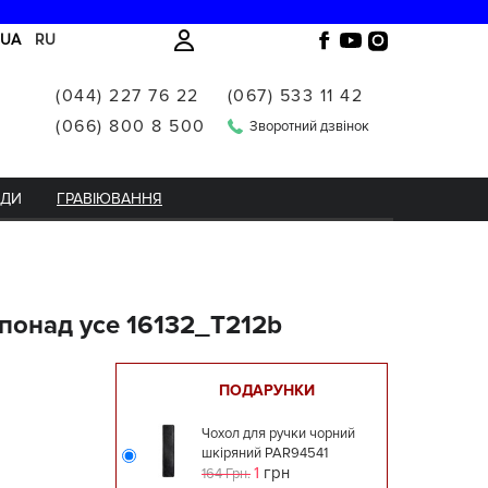
UA
RU
(044) 227 76 22
(067) 533 11 42
(066) 800 8 500
Зворотний дзвінок
НДИ
ГРАВІЮВАННЯ
 понад усе 16132_T212b
ПОДАРУНКИ
Чохол для ручки чорний
шкіряний PAR94541
1
грн
164 Грн.