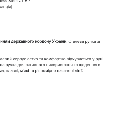
ess Steel CT BP
анція)
енням державного кордону України
. Сталева ручка зі
алевий корпус легко та комфортно відчувається у руці.
льна ручка для активного використання та щоденного
, плавні, м'які та рівномірно насичені лінії.