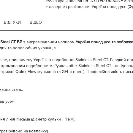
Ручка кулькова Parker JOTTER UKRAINE Stainl
+ лазерне гравіювання Україна понад усе (Фр
ВІДГУКИ
ВІДЕО
Steel CT BP
з вигравіруваним написом
Україна понад усе та зображ
дих та волелюбних українців.
ne, присвячену Україні, в оздобленні Stainless Steel CT. Гладкий ст
ромованим оздобленням. Ручка Jotter Stainless Steel CT - це ідеа
трижні Quink Flow (кулькові) та GEL (гелеві). Професійна якість письма
авна сталь.
ад усе».
 лінія письма (діаметр кульки = 1 мм).
гравірувано на ковпачку).