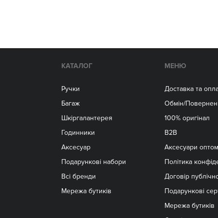
КАТАЛОГ
МЕНЮ
Ручки
Доставка та опл
Багаж
Обмін/Повернен
Шкіргалантерея
100% оригінал
Годинники
B2B
Аксесуар
Aксесуари опто
Подарункові набори
Політика конфід
Всі бренди
Договір публічн
Мережа бутиків
Подарункові сер
Мережа бутиків