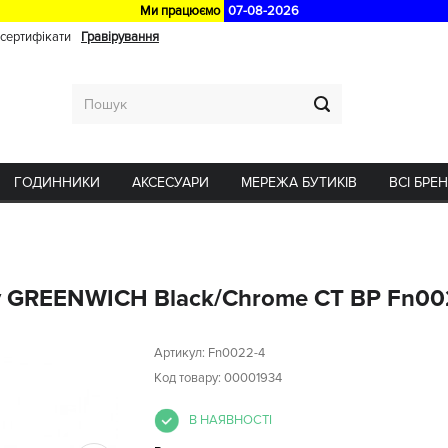
Ми працюємо
07-08-2026
 сертифікати
Гравірування
ГОДИННИКИ
АКСЕСУАРИ
МЕРЕЖА БУТИКІВ
ВСІ БРЕ
ey GREENWICH Black/Chrome CT BP Fn00
Артикул:
Fn0022-4
Код товару: 00001934
В НАЯВНОСТІ