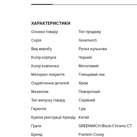
ХАРАКТЕРИСТИКИ
Ознака товару
Топ продажу
Серія
Greenwich
Вид виробу
Ручка кулькова
Колір корпуса
Чорний
Колір ковпачка
Металевий
Матеріал покриття
Глянцевий лак
Оздоблення деталей
Хром
Механізм
Поворотний
Тип випуску товару
Серійний
Гарантія
1 рік
Країна реєстрації бренду
Китай
Група
GREENWICH Black/Chrome CT
Бренд
Franklin Covey