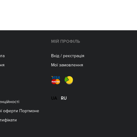
МІЙ ПРОФІЛЬ
ата
Вхід / реєстрація
ня
Мої замовлення
м
UA
RU
енційності
ої оферти Портмоне
тифікати