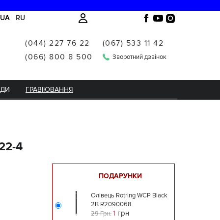
UA
RU
(044) 227 76 22
(067) 533 11 42
(066) 800 8 500
Зворотний дзвінок
НДИ
ГРАВІЮВАННЯ
22-4
ПОДАРУНКИ
Олівець Rotring WCP Black
2B R2090068
1
грн
29 Грн.