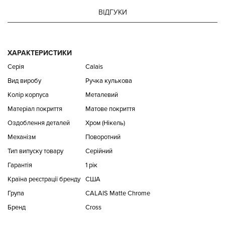
ВІДГУКИ
ХАРАКТЕРИСТИКИ
Серія
Calais
Вид виробу
Ручка кулькова
Колір корпуса
Металевий
Матеріал покриття
Матове покриття
Оздоблення деталей
Хром (Нікель)
Механізм
Поворотний
Тип випуску товару
Серійний
Гарантія
1 рік
Країна реєстрації бренду
США
Група
CALAIS Matte Chrome
Бренд
Cross