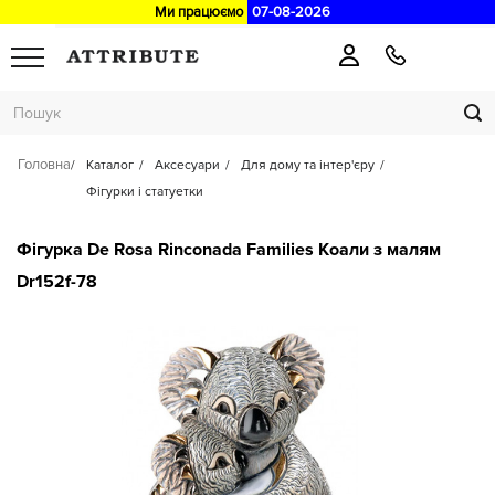
Ми працюємо
07-08-2026
Головна
Каталог
Аксесуари
Для дому та інтер'єру
Фігурки і статуетки
Фігурка De Rosa Rinconada Families Коали з малям
Dr152f-78