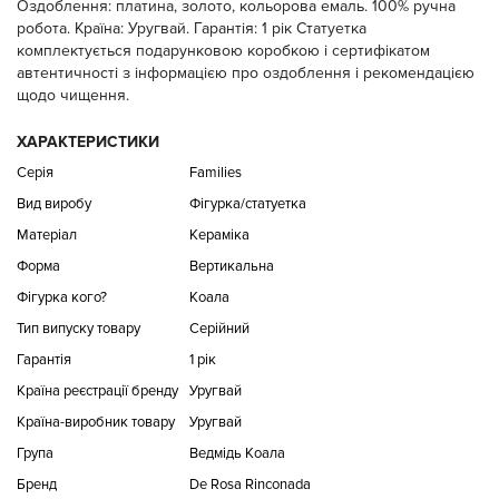
Оздоблення: платина, золото, кольорова емаль. 100% ручна
робота. Країна: Уругвай. Гарантія: 1 рік Статуетка
комплектується подарунковою коробкою і сертифікатом
автентичності з інформацією про оздоблення і рекомендацією
щодо чищення.
ХАРАКТЕРИСТИКИ
Серія
Families
Вид виробу
Фігурка/статуетка
Матеріал
Кераміка
Форма
Вертикальна
Фігурка кого?
Коала
Тип випуску товару
Серійний
Гарантія
1 рік
Країна реєстрації бренду
Уругвай
Країна-виробник товару
Уругвай
Група
Ведмідь Коала
Бренд
De Rosa Rinconada