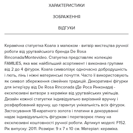
ХАРАКТЕРИСТИКИ
ЗОБРАЖЕННЯ
ВІДГУКИ
Керамічна статуетка Коала з малюком - витвір мистецтва ручної
роботи від уругвайського бренда De Rosa
Rinconada/Montevideo. Статуетка представляє колекцію
FAMILIES, яка має найбільший асортимент і виконана групами
від 2 до 4 фігурок. Коала символізує одночасно добродушність
і лють, лінь і ніжні материнські почуття. Часто її використовують
як символ збереження сімейних традицій. Декоративні фігурки
для інтер'єру від De Rosa Rinconada (Де Роса Рінконада) -
ексклюзивні витвори з кераміки від уругвайських умільців.
Дизайн кожної статуетки індивідуально вирізаний вручну і
розфарбований вручну, що гарантує унікальність всіх фігурок.
Застосування 18-каратного золота і платини в декоруванні
надає індивідуальність фігуркам і перетворює глину на
ексклюзивні коштовності ручної роботи. Артикул моделі: F152.
Рік випуску: 2011. Розміри: 9 х 7 х 10 см. Матеріал: кераміка.