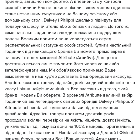
приємно, затишно і комфортно. А впевненість у контролі
кожної хвилини Вас не покине ніколи. Таким чином годинник
стане незамінним супутником на Вашому офісному або
домашньому столі. Dalvey і Philippi ідеально підійдуть для
подарунка шефу, вчителю або ж близькій людині. До того ж,
саме настільні годинники завжди вважалися подарунком
поваги. Великим попитом вони користуються серед
респектабельних і статусних особистостей. Купити настільний
годинник від найкращого бренда Ви можете прямо зараз в
нашому інтернет-магазині Attribute (Атрибут). Для цього
достатньо всього лише замовити його через кошик або
зателефонувати нам. Ми обов'язково приймемо Ваше
замовлення, а наш кур'єр доставить Ваш брендовий аксесуар.
Вартість кожного товару від найвідоміших дизайнерів світового
класу і рівня найрізноманітніша. Все залежить від того, який
бренд і модель Ви оберете. В арсеналі Atributte великий вибір
годинників від легендарних світових брендів Dalvey і Philippi. У
Attribute всі настільні годинники тільки від легендарних
дизайнерів. Адже їхні товари протягом десятків років
проходили всілякі перевірки на якість, міцність, довговічність,
унікальність і т.д. Тому всі вони на 100% найкращі, оригінальні, а
відповідно, і ексклюзивні. Настільні аксесуари Делвой і Філіппі
завжди будуть радувати Вас і Ваших гостей. Адже мають