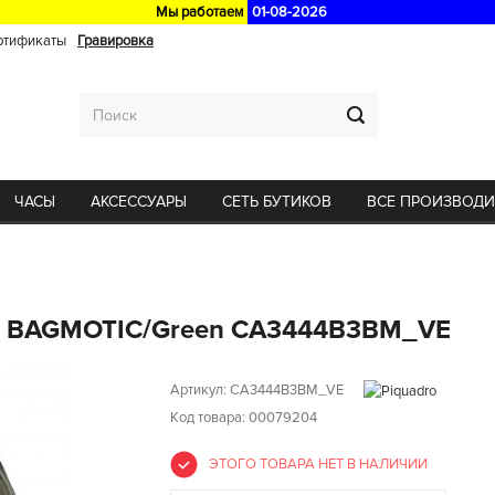
Мы работаем
01-08-2026
ртификаты
Гравировка
ЧАСЫ
АКСЕССУАРЫ
СЕТЬ БУТИКОВ
ВСЕ ПРОИЗВОД
ro BAGMOTIC/Green CA3444B3BM_VE
Артикул:
CA3444B3BM_VE
Код товара: 00079204
ЭТОГО ТОВАРА НЕТ В НАЛИЧИИ