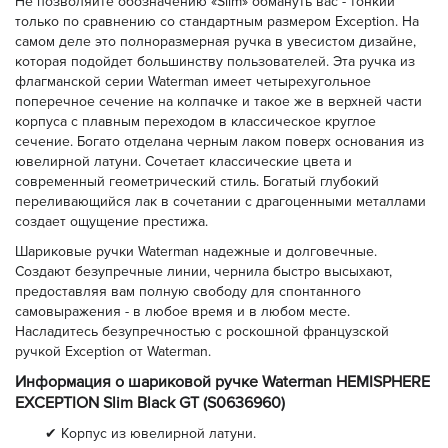
Не позволяйте обозначению «Slim» обмануть вас - тонкий
только по сравнению со стандартным размером Exception. На
самом деле это полноразмерная ручка в увесистом дизайне,
которая подойдет большинству пользователей. Эта ручка из
флагманской серии Waterman имеет четырехугольное
поперечное сечение на колпачке и такое же в верхней части
корпуса с плавным переходом в классическое круглое
сечение. Богато отделана черным лаком поверх основания из
ювелирной латуни. Сочетает классические цвета и
современный геометрический стиль. Богатый глубокий
переливающийся лак в сочетании с драгоценными металлами
создает ощущение престижа.
Шариковые ручки Waterman надежные и долговечные.
Создают безупречные линии, чернила быстро высыхают,
предоставляя вам полную свободу для спонтанного
самовыражения - в любое время и в любом месте.
Насладитесь безупречностью с роскошной французской
ручкой Exception от Waterman.
Информация о шариковой ручке Waterman HEMISPHERE
EXCEPTION Slim Black GT (S0636960)
✔ Корпус из ювелирной латуни.