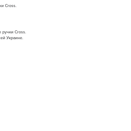
и Cross.
е ручки Cross.
сей Украине.