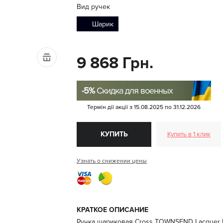
Вид ручек
Шарик
9 868 Грн.
-5%
Скидка для военных
Термін дії акції з
15.08.2025
по
31.12.2026
КУПИТЬ
Купить в 1 клик
Узнать о снижении цены
КРАТКОЕ ОПИСАНИЕ
Ручка шариковая Cross TOWNSEND Lacquer 