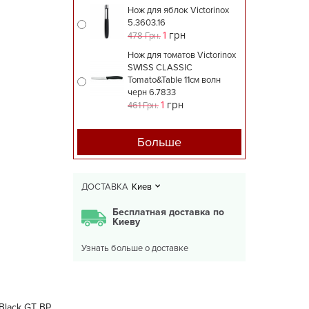
Нож для яблок Victorinox
5.3603.16
1
грн
478 Грн.
Нож для томатов Victorinox
SWISS CLASSIC
Tomato&Table 11см волн
черн 6.7833
1
грн
461 Грн.
Больше
ДОСТАВКА
Киев
Бесплатная доставка по
Киеву
Узнать больше о доставке
Black GT BP