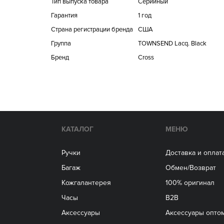
Тип выпуска товара
Серийный
Гарантия
1 год
Страна регистрации бренда
США
Группа
TOWNSEND Lacq. Black
Бренд
Cross
КАТАЛОГ
МЕНЮ
Ручки
Доставка и оплат
Багаж
Обмен/Возврат
Кожгалантерея
100% оригинал
Часы
B2B
Аксессуары
Aксессуары опто