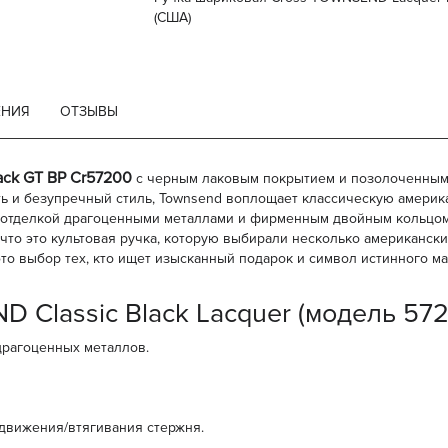
(США)
ЕНИЯ
ОТЗЫВЫ
ack GT BP Cr57200
с черным лаковым покрытием и позолоченными
ость и безупречный стиль, Townsend воплощает классическую амери
с отделкой драгоценными металлами и фирменным двойным кольцом
что это культовая ручка, которую выбирали несколько американск
это выбор тех, кто ищет изысканный подарок и символ истинного м
 Classic Black Lacquer (модель 572
драгоценных металлов.
движения/втягивания стержня.