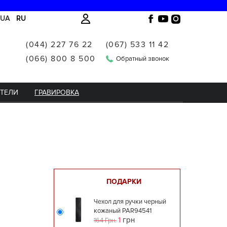
UA
RU
(044) 227 76 22
(067) 533 11 42
(066) 800 8 500
Обратный звонок
ИТЕЛИ
ГРАВИРОВКА
ПОДАРКИ
Чехол для ручки черный
кожаный PAR94541
1
грн
164 Грн.