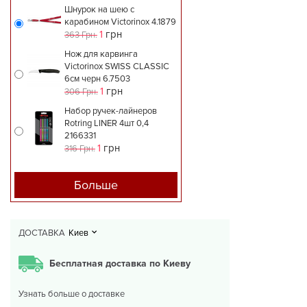
Шнурок на шею с
карабином Victorinox 4.1879
1
грн
363 Грн.
Нож для карвинга
Victorinox SWISS CLASSIC
6см черн 6.7503
1
грн
306 Грн.
Набор ручек-лайнеров
Rotring LINER 4шт 0,4
2166331
1
грн
316 Грн.
Больше
ДОСТАВКА
Киев
Бесплатная доставка по Киеву
Узнать больше о доставке