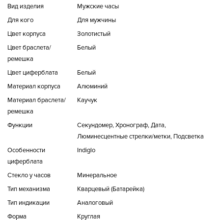
Вид изделия
Мужские часы
Для кого
Для мужчины
Цвет корпуса
Золотистый
Цвет браслета/
Белый
ремешка
Цвет циферблата
Белый
Материал корпуса
Алюминий
Материал браслета/
Каучук
ремешка
Функции
Секундомер, Хронограф, Дата,
Люминесцентные стрелки/метки, Подсветка
Особенности
Indiglo
циферблата
Стекло у часов
Минеральное
Тип механизма
Кварцевый (Батарейка)
Тип индикации
Аналоговый
Форма
Круглая