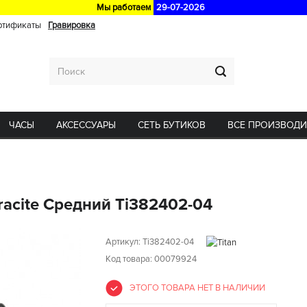
Мы работаем
29-07-2026
ртификаты
Гравировка
ЧАСЫ
АКСЕССУАРЫ
СЕТЬ БУТИКОВ
ВСЕ ПРОИЗВОД
acite Средний Ti382402-04
Артикул:
Ti382402-04
Код товара: 00079924
ЭТОГО ТОВАРА НЕТ В НАЛИЧИИ