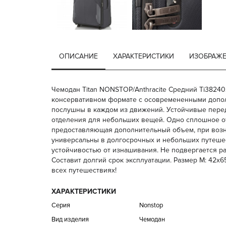
ОПИСАНИЕ
ХАРАКТЕРИСТИКИ
ИЗОБРАЖ
Чемодан Titan NONSTOP/Anthracite Средний Ti3824
консервативном формате с осовремененными дополн
послушны в каждом из движений. Устойчивые перед
отделения для небольших вещей. Одно сплошное от
предоставляющая дополнительный объем, при возни
универсальны в долгосрочных и небольших путешес
устойчивостью от изнашивания. Не подвергается ра
Составит долгий срок эксплуатации. Размер M: 42х65
всех путешествиях!
ХАРАКТЕРИСТИКИ
Серия
Nonstop
Вид изделия
Чемодан