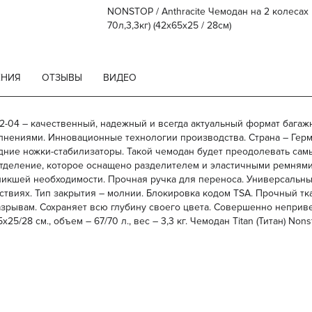
NONSTOP / Anthracite Чемодан на 2 колесах M
70л,3,3кг) (42x65x25 / 28см)
ЕНИЯ
ОТЗЫВЫ
ВИДЕО
02-04 – качественный, надежный и всегда актуальный формат багаж
ениями. Инновационные технологии производства. Страна – Герма
ние ножки-стабилизаторы. Такой чемодан будет преодолевать сам
деление, которое оснащено разделителем и эластичными ремнями 
кшей необходимости. Прочная ручка для переноса. Универсальные
твиях. Тип закрытия – молнии. Блокировка кодом TSA. Прочный т
зрывам. Сохраняет всю глубину своего цвета. Совершенно непривер
х25/28 см., объем – 67/70 л., вес – 3,3 кг. Чемодан Titan (Титан)