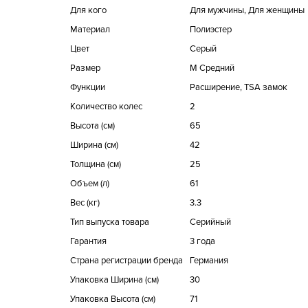
Для кого
Для мужчины, Для женщины
Материал
Полиэстер
Цвет
Серый
Размер
M Средний
Функции
Расширение, TSA замок
Количество колес
2
Высота (см)
65
Ширина (см)
42
Толщина (см)
25
Объем (л)
61
Вес (кг)
3.3
Тип выпуска товара
Серийный
Гарантия
3 года
Страна регистрации бренда
Германия
Упаковка Ширина (см)
30
Упаковка Высота (см)
71