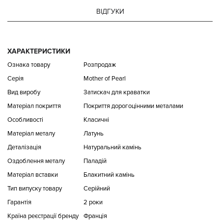
ВІДГУКИ
ХАРАКТЕРИСТИКИ
Ознака товару
Розпродаж
Серія
Mother of Pearl
Вид виробу
Затискач для краватки
Матеріал покриття
Покриття дорогоцінними металами
Особливості
Класичні
Матеріал металу
Латунь
Деталізація
Натуральний камінь
Оздоблення металу
Паладій
Матеріал вставки
Блакитний камінь
Тип випуску товару
Серійний
Гарантія
2 роки
Країна реєстрації бренду
Франція