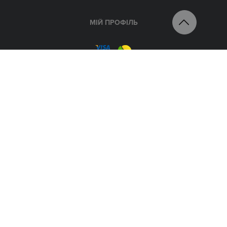
МІЙ ПРОФІЛЬ
UA
RU
РОЗСИЛКА
(044) 227 76 22
(066) 800 8 500
(067) 533 11 42
e-
shop@shop.attribute.ua