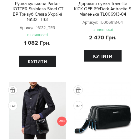
Ручка кулькова Parker
Дорожня сумка Travelite
JOTTER Stainless Steel CT
KICK OFF 69/Dark Antracite S
BP Тризуб Слава Україні
Маленька TL006913-04
16132_TR3
Артикул:
TL006913-04
Артикул:
16132_TR3
в наявності
в наявності
2 470 Грн.
1 082 Грн.
КУПИТИ
КУПИТИ
TOP
TOP
-10%