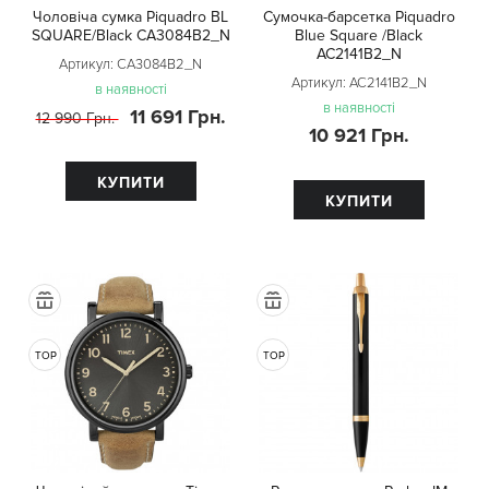
Чоловіча сумка Piquadro BL
Сумочка-барсетка Piquadro
SQUARE/Black CA3084B2_N
Blue Square /Black
AC2141B2_N
Артикул:
CA3084B2_N
Артикул:
AC2141B2_N
в наявності
в наявності
11 691 Грн.
12 990 Грн.
10 921 Грн.
КУПИТИ
КУПИТИ
TOP
TOP