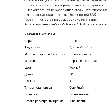
- Нескользящие и термостойкие ручки из термоэласт
- Ножи можно мыть и стерилизовать в посудомоечн
Высококлассная нержавеющая сталь - это фирменная
легендарных складных армейских ножей SAK.
Гарантия качества на весь срок эксплуатации.
Купить кухонный набор Victorinox 5.4913 в интернет
ХАРАКТЕРИСТИКИ
Серия
Fibrox
Вид изделия
Кухонный набор
Материал рукояти / накладок
Термоэластопласт
Материал
Нержавеющая сталь
Цвет
Черный
Длина
50
Вес (кг)
4
Тип выпуска товара
Серийный
Гарантия
Пожизненная
Страна регистрации бренда
Швейцария