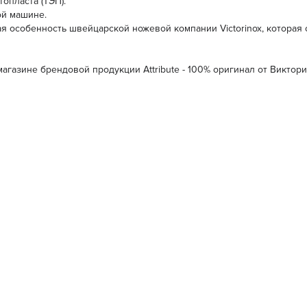
опласта (ТЭП).
ой машине.
 особенность швейцарской ножевой компании Victorinox, которая 
-магазине брендовой продукции Аttribute - 100% оригинал от Виктор