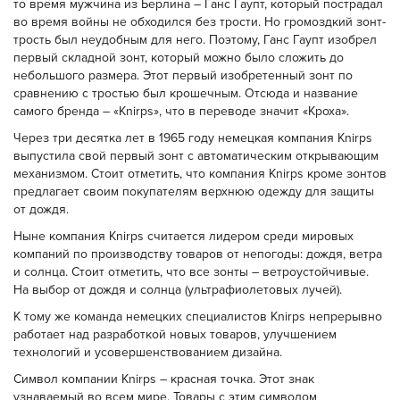
то время мужчина из Берлина – Ганс Гаупт, который пострадал
во время войны не обходился без трости. Но громоздкий зонт-
трость был неудобным для него. Поэтому, Ганс Гаупт изобрел
первый складной зонт, который можно было сложить до
небольшого размера. Этот первый изобретенный зонт по
сравнению с тростью был крошечным. Отсюда и название
самого бренда – «Knirps», что в переводе значит «Кроха».
Через три десятка лет в 1965 году немецкая компания Knirps
выпустила свой первый зонт с автоматическим открывающим
механизмом. Стоит отметить, что компания Knirps кроме зонтов
предлагает своим покупателям верхнюю одежду для защиты
от дождя.
Ныне компания Knirps считается лидером среди мировых
компаний по производству товаров от непогоды: дождя, ветра
и солнца. Стоит отметить, что все зонты – ветроустойчивые.
На выбор от дождя и солнца (ультрафиолетовых лучей).
К тому же команда немецких специалистов Knirps непрерывно
работает над разработкой новых товаров, улучшением
технологий и усовершенствованием дизайна.
Символ компании Knirps – красная точка. Этот знак
узнаваемый во всем мире. Товары с этим символом