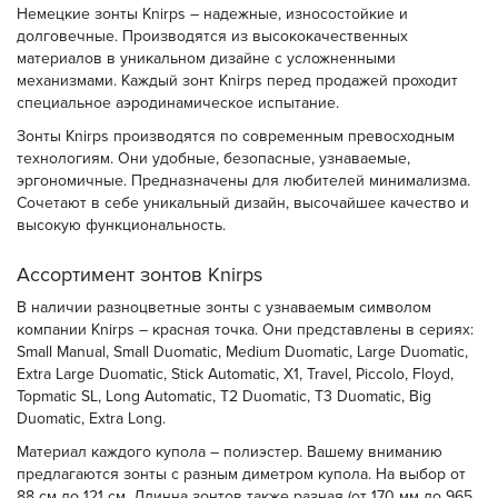
Немецкие зонты Knirps – надежные, износостойкие и
долговечные. Производятся из высококачественных
материалов в уникальном дизайне с усложненными
механизмами. Каждый зонт Knirps перед продажей проходит
специальное аэродинамическое испытание.
Зонты Knirps производятся по современным превосходным
технологиям. Они удобные, безопасные, узнаваемые,
эргономичные. Предназначены для любителей минимализма.
Сочетают в себе уникальный дизайн, высочайшее качество и
высокую функциональность.
Ассортимент зонтов Knirps
В наличии разноцветные зонты с узнаваемым символом
компании Knirps – красная точка. Они представлены в сериях:
Small Manual, Small Duomatic, Medium Duomatic, Large Duomatic,
Extra Large Duomatic, Stick Automatic, X1, Travel, Piccolo, Floyd,
Topmatic SL, Long Automatic, T2 Duomatic, T3 Duomatic, Big
Duomatic, Extra Long.
Материал каждого купола – полиэстер. Вашему вниманию
предлагаются зонты с разным диметром купола. На выбор от
88 см до 121 см. Длинна зонтов также разная (от 170 мм до 965