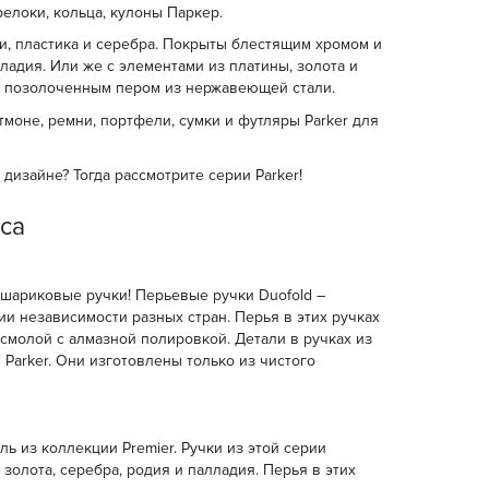
релоки, кольца, кулоны Паркер.
и, пластика и серебра. Покрыты блестящим хромом и
ладия. Или же с элементами из платины, золота и
 с позолоченным пером из нержавеющей стали.
тмоне, ремни, портфели, сумки и футляры Parker для
дизайне? Тогда рассмотрите серии Parker!
сса
и шариковые ручки! Перьевые ручки Duofold –
и независимости разных стран. Перья в этих ручках
смолой с алмазной полировкой. Детали в ручках из
 Parker. Они изготовлены только из чистого
ь из коллекции Premier. Ручки из этой серии
олота, серебра, родия и палладия. Перья в этих