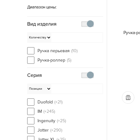
Диапазон цены:
Вид изделия
Ручка-р
Ручка перьевая
(10)
Ручка-роллер
(5)
Серия
Duofold
(+21)
IM
(+245)
Ingenuity
(+25)
Jotter
(+290)
Jotter XL
(+25)