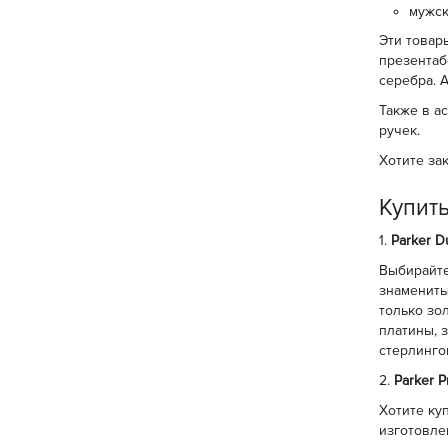
мужск
Эти товар
презентаб
серебра. 
Также в а
ручек.
Хотите за
Купит
1.
Parker D
Выбирайте
знамениты
только зо
платины, 
стерлинго
2.
Parker P
Хотите ку
изготовле