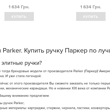
1 634 Грн.
1 634 Грн.
КУПИТЬ
КУПИТЬ
 Parker. Купить ручку Паркер по лу
 элитные ручки?
 тогда брендовые модели от производителя Parker (Паркер)! Амери
ка. И уже стала легендой.
ейчас от этого производителя Вы сможете заказать не только перье
чки, механические карандаши. Но и новинки XXI века от компании Pa
Вашему вниманию предлагаем:
ы ручек Parker;
дные материалы: картриджи, стержни, чернила, ластики, конверторы