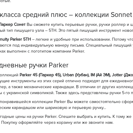
лотые.
класса средний плюс – коллекции Sonnet 
Паркер Сонет
Вы сможете купить перьевые ручки, ручки роллер и 
ый тип пишущего узла – 5TH. Это пятый пишущий инструмент ново
nuity Parker 5TH
– легкие и удобные при использовании. Потому чт
аются под индивидуальную манеру письма. Специальный пишущий 
чках выполнен с логотипом компании Parker.
дневные ручки Parker
коллекций
Parker 45 (Паркер 45), Urban (Урбан), IM (Ай ЭМ), Jotter (Джо
ущие инструменты из этих серий отлично подходят для ежедневно
лер, а также механические карандаши. В отличии от других коллекци
 с украинской символикой. Также здесь представлены ручки 5-го 
понравившейся коллекции Parker Вы можете самостоятельно сформ
еским карандашом или шариковую и перьевую ручку...
годные цены на ручки Parker. Спешите выбрать и купить. К тому ж
. Покупку оформляйте через корзину или же звоните нам.