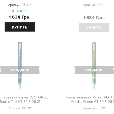
Артикул:
06 412
Артикул:
06 011
в наличии
1 634 Грн.
1 634 Грн.
КУПИТЬ
КУПИТЬ
а перьевая Parker VECTOR XL
Ручка перьевая Parker VECT
etallic Teal CT FP F 06 211
Metallic Green CT FP F 06 
Артикул:
06 211
Артикул:
06 311