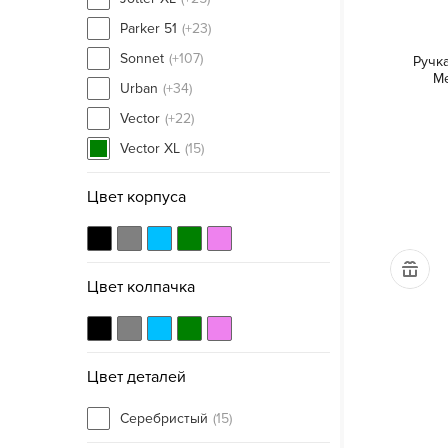
Parker 51
(+23)
Sonnet
(+107)
Ручк
Me
Urban
(+34)
Vector
(+22)
Vector XL
(15)
Цвет корпуса
Цвет колпачка
Цвет деталей
Серебристый
(15)