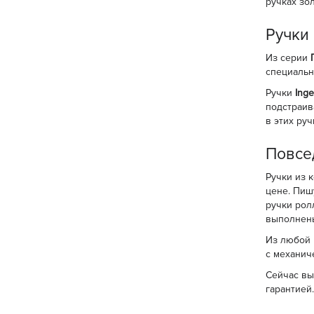
ручках зо
Ручки 
Из серии
специальн
Ручки
Inge
подстраив
в этих ру
Повсе
Ручки из 
цене. Пиш
ручки рол
выполнены
Из любой 
с механич
Сейчас вы
гарантией