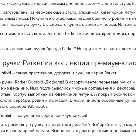
ие аксессуары: запонки, зажимы для денег, зажимы для галстука, б
ы изготовлены из нержавеющей стали, алюминия, ювелирной латун
ельным лаком. Покупайте с отделками из драгоценного родия и пал
А вот перьевую ручку Вы сможете купить с золотым пером. Или же
ссортименте есть кожгалантерея Parker: ключницы, кредитницы, пор
казать несколько ручек бренда Parker? Но при этом в сочетающимся 
ь ручки Parker из коллекций премиум-кла
uofold
– самая престижная, дорогая и лучшая серия Parker!
 ручки Parker Duofold (Дюфолд)! В ассортименте: перьевые ручки 
е на весь мир. Ими подписывались мирные соглашения и деклараци
лотые. Корпус выполнен из ювелирной латуни. А покрыт акриловой 
золота, серебра, родия и палладия. В наличии есть особенные ручки
вого серебра 925 пробы.
remier
– популярная серия премиум-класса!
пить роскошную ручку в элегантном дизайне? Выбирайте тогда модел
ны из ювелирной латуни. Выполнены с драгоценными отделками из з