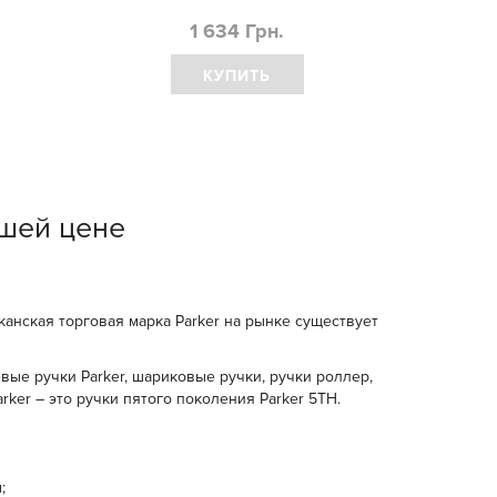
1 634 Грн.
КУПИТЬ
чшей цене
канская торговая марка Parker на рынке существует
вые ручки Parker, шариковые ручки, ручки роллер,
rker – это ручки пятого поколения Parker 5TH.
;