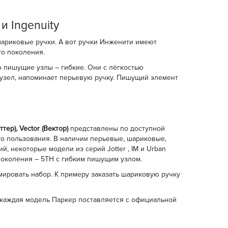
и Ingenuity
шариковые ручки. А вот ручки Инженити имеют
го поколения.
о пишущие узлы – гибкие. Они с лёгкостью
узел, напоминает перьевую ручку. Пишущий элемент
ттер), Vector (Вектор)
представлены по доступной
го пользования. В наличии перьевые, шариковые,
й, некоторые модели из серий Jotter , IM и Urban
поколения – 5TH с гибким пишущим узлом.
ировать набор. К примеру заказать шариковую ручку
е каждая модель Паркер поставляется с официальной