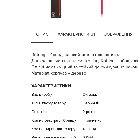
ОПИС
ХАРАКТЕРИСТИКИ
ЗОБРАЖЕННЯ
Rotring – бренд, на який можна покластися.
Двоколірні (червоні та сині) олівці Rotring – обов'
Олівці мають міцний та стійкий до руйнування након
Матеріал корпуса – дерево.
ХАРАКТЕРИСТИКИ
Вид виробу
Олівець
Тип випуску товару
Серійний
Гарантія
2 роки
Країна реєстрації бренду
Німеччина
Країна-виробник товару
Таїланд
Вага товару в упаковці (кг)
0.064