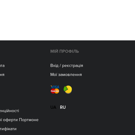
МІЙ ПРОФІЛЬ
ата
Вхід / реєстрація
ня
Мої замовлення
м
UA
RU
енційності
ої оферти Портмоне
тифікати