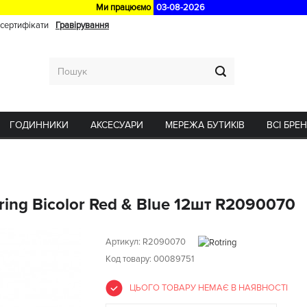
Ми працюємо
03-08-2026
 сертифікати
Гравірування
ГОДИННИКИ
АКСЕСУАРИ
МЕРЕЖА БУТИКІВ
ВСІ БРЕ
ring Bicolor Red & Blue 12шт R2090070
Артикул:
R2090070
Код товару: 00089751
ЦЬОГО ТОВАРУ НЕМАЄ В НАЯВНОСТІ