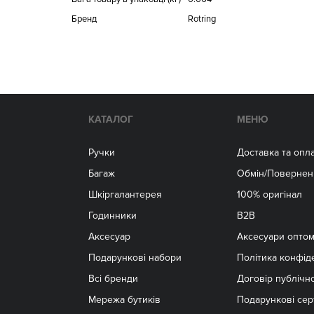
Бренд
Rotring
КАТАЛОГ
МЕНЮ
Ручки
Доставка та опл
Багаж
Обмін/Повернен
Шкіргалантерея
100% оригінал
Годинники
B2B
Аксесуар
Aксесуари опто
Подарункові набори
Політика конфід
Всі бренди
Договір публічн
Мережа бутиків
Подарункові сер